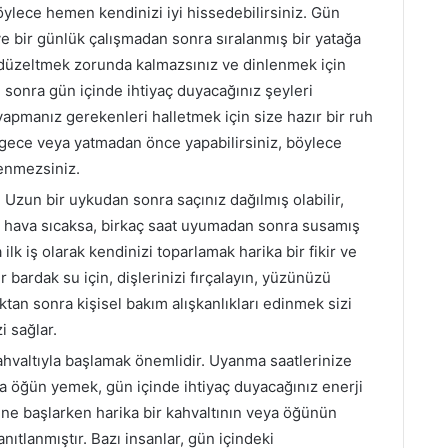
öylece hemen kendinizi iyi hissedebilirsiniz. Gün
 ve bir günlük çalışmadan sonra sıralanmış bir yatağa
ı düzeltmek zorunda kalmazsınız ve dinlenmek için
n sonra gün içinde ihtiyaç duyacağınız şeyleri
pmanız gerekenleri halletmek için size hazır bir ruh
arı gece veya yatmadan önce yapabilirsiniz, böylece
enmezsiniz.
: Uzun bir uykudan sonra saçınız dağılmış olabilir,
kle hava sıcaksa, birkaç saat uyumadan sonra susamış
ilk iş olarak kendinizi toparlamak harika bir fikir ve
r bardak su için, dişlerinizi fırçalayın, yüzünüzü
ıktan sonra kişisel bakım alışkanlıkları edinmek sizi
i sağlar.
 kahvaltıyla başlamak önemlidir. Uyanma saatlerinize
veya öğün yemek, gün içinde ihtiyaç duyacağınız enerji
Güne başlarken harika bir kahvaltının veya öğünün
nıtlanmıştır. Bazı insanlar, gün içindeki