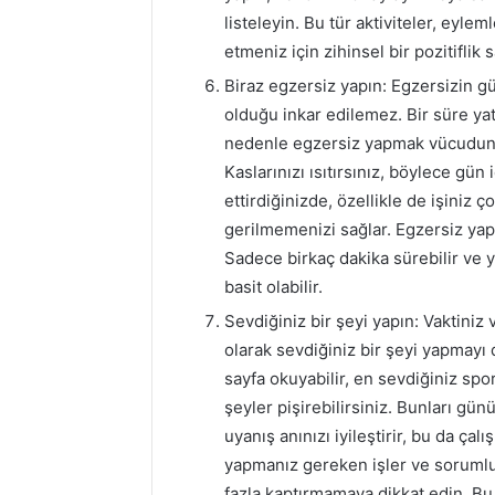
listeleyin. Bu tür aktiviteler, eyl
etmeniz için zihinsel bir pozitiflik s
Biraz egzersiz yapın: Egzersizin g
olduğu inkar edilemez. Bir süre yat
nedenle egzersiz yapmak vücudunu
Kaslarınızı ısıtırsınız, böylece gün
ettirdiğinizde, özellikle de işiniz ço
gerilmemenizi sağlar. Egzersiz ya
Sadece birkaç dakika sürebilir ve
basit olabilir.
Sevdiğiniz bir şeyi yapın: Vaktiniz v
olarak sevdiğiniz bir şeyi yapmayı 
sayfa okuyabilir, en sevdiğiniz sp
şeyler pişirebilirsiniz. Bunları gün
uyanış anınızı iyileştirir, bu da çal
yapmanız gereken işler ve sorumlul
fazla kaptırmamaya dikkat edin. Bu a