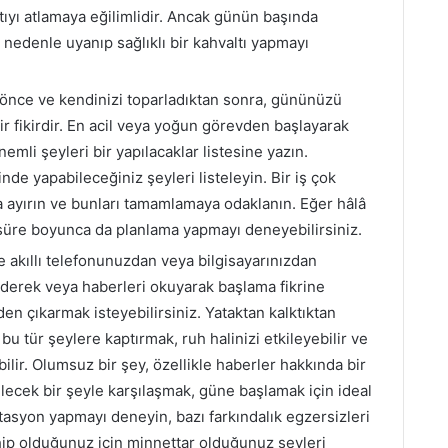
ıyı atlamaya eğilimlidir. Ancak günün başında
 nedenle uyanıp sağlıklı bir kahvaltı yapmayı
önce ve kendinizi toparladıktan sonra, gününüzü
bir fikirdir. En acil veya yoğun görevden başlayarak
li şeyleri bir yapılacaklar listesine yazın.
çinde yapabileceğiniz şeyleri listeleyin. Bir iş çok
 ayırın ve bunları tamamlamaya odaklanın. Eğer hâlâ
süre boyunca da planlama yapmayı deneyebilirsiniz.
e akıllı telefonunuzdan veya bilgisayarınızdan
 ederek veya haberleri okuyarak başlama fikrine
den çıkarmak isteyebilirsiniz. Yataktan kalktıktan
 bu tür şeylere kaptırmak, ruh halinizi etkileyebilir ve
ir. Olumsuz bir şey, özellikle haberler hakkında bir
ilecek bir şeyle karşılaşmak, güne başlamak için ideal
tasyon yapmayı deneyin, bazı farkındalık egzersizleri
hip olduğunuz için minnettar olduğunuz şeyleri