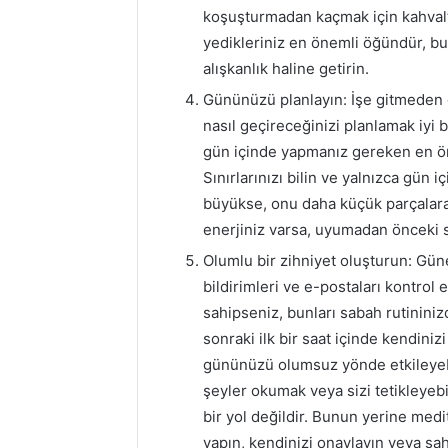
koşuşturmadan kaçmak için kahvalt
yedikleriniz en önemli öğündür, bu
alışkanlık haline getirin.
Gününüzü planlayın: İşe gitmeden 
nasıl geçireceğinizi planlamak iyi 
gün içinde yapmanız gereken en önem
Sınırlarınızı bilin ve yalnızca gün i
büyükse, onu daha küçük parçalara
enerjiniz varsa, uyumadan önceki 
Olumlu bir zihniyet oluşturun: Gün
bildirimleri ve e-postaları kontrol
sahipseniz, bunları sabah rutininiz
sonraki ilk bir saat içinde kendinizi
gününüzü olumsuz yönde etkileyebil
şeyler okumak veya sizi tetikleyeb
bir yol değildir. Bunun yerine medi
yapın, kendinizi onaylayın veya sa