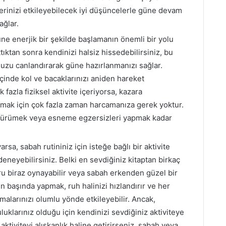
emlerinizi etkileyebilecek iyi düşüncelerle güne devam
ağlar.
üne enerjik bir şekilde başlamanın önemli bir yolu
tıktan sonra kendinizi halsiz hissedebilirsiniz, bu
zu canlandırarak güne hazırlanmanızı sağlar.
 içinde kol ve bacaklarınızı aniden hareket
k fazla fiziksel aktivite içeriyorsa, kazara
pmak için çok fazla zaman harcamanıza gerek yoktur.
 yürümek veya esneme egzersizleri yapmak kadar
arsa, sabah rutininiz için isteğe bağlı bir aktivite
deneyebilirsiniz. Belki en sevdiğiniz kitaptan birkaç
oru biraz oynayabilir veya sabah erkenden güzel bir
ün başında yapmak, ruh halinizi hızlandırır ve her
ışmalarınızı olumlu yönde etkileyebilir. Ancak,
uklarınız olduğu için kendinizi sevdiğiniz aktiviteye
ktiviteyi alışkanlık haline getirirseniz, sabah veya