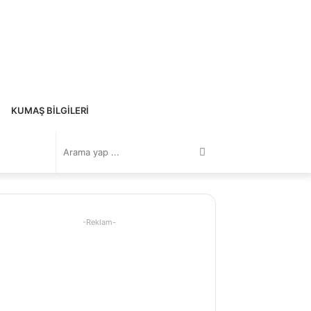
KUMAŞ BILGILERI
Arama
yap
-Reklam-
...