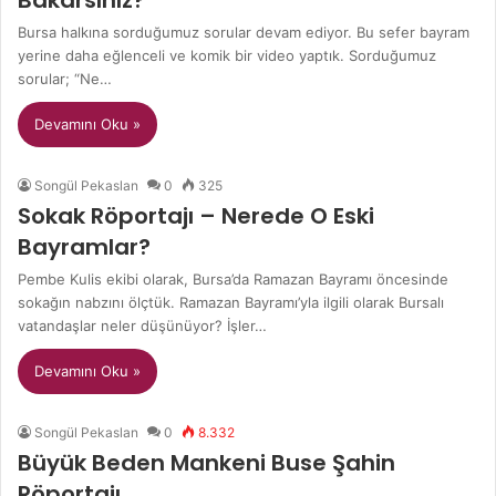
Bursa halkına sorduğumuz sorular devam ediyor. Bu sefer bayram
yerine daha eğlenceli ve komik bir video yaptık. Sorduğumuz
sorular; “Ne…
Devamını Oku »
Songül Pekaslan
0
325
Sokak Röportajı – Nerede O Eski
Bayramlar?
Pembe Kulis ekibi olarak, Bursa’da Ramazan Bayramı öncesinde
sokağın nabzını ölçtük. Ramazan Bayramı’yla ilgili olarak Bursalı
vatandaşlar neler düşünüyor? İşler…
Devamını Oku »
Songül Pekaslan
0
8.332
Büyük Beden Mankeni Buse Şahin
Röportajı