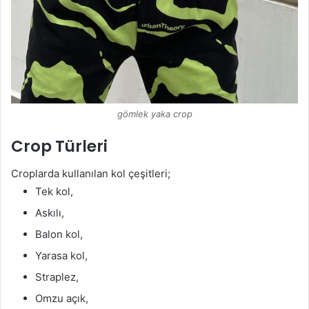
gömlek yaka crop
Crop Türleri
Croplarda kullanılan kol çeşitleri;
Tek kol,
Askılı,
Balon kol,
Yarasa kol,
Straplez,
Omzu açık,