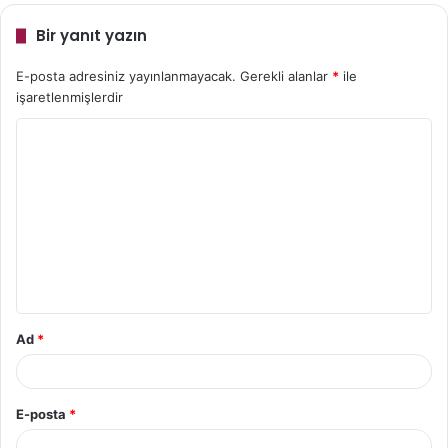
Bir yanıt yazın
E-posta adresiniz yayınlanmayacak.
Gerekli alanlar
*
ile
işaretlenmişlerdir
Y
o
r
u
m
*
Ad
*
E-posta
*