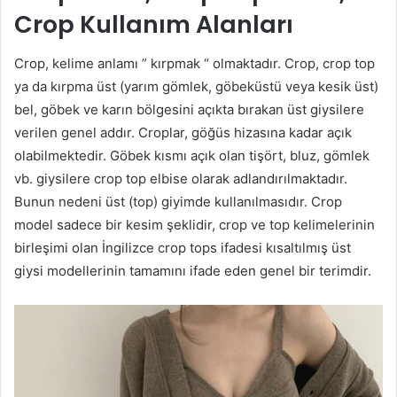
Crop Kullanım Alanları
Crop, kelime anlamı ” kırpmak “ olmaktadır. Crop, crop top
ya da kırpma üst (yarım gömlek, göbeküstü veya kesik üst)
bel, göbek ve karın bölgesini açıkta bırakan üst giysilere
verilen genel addır. Croplar, göğüs hizasına kadar açık
olabilmektedir. Göbek kısmı açık olan tişört, bluz, gömlek
vb. giysilere crop top elbise olarak adlandırılmaktadır.
Bunun nedeni üst (top) giyimde kullanılmasıdır. Crop
model sadece bir kesim şeklidir, crop ve top kelimelerinin
birleşimi olan İngilizce crop tops ifadesi kısaltılmış üst
giysi modellerinin tamamını ifade eden genel bir terimdir.