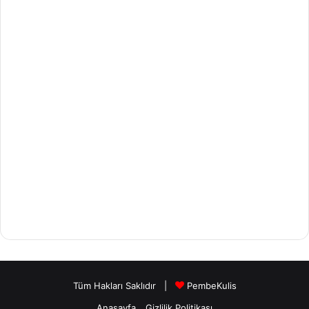
Tüm Hakları Saklıdır
|
PembeKulis
Anasayfa
Gizlilik Politikası