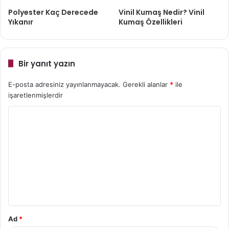
Polyester Kaç Derecede
Vinil Kumaş Nedir? Vinil
Yıkanır
Kumaş Özellikleri
Bir yanıt yazın
E-posta adresiniz yayınlanmayacak.
Gerekli alanlar
*
ile
işaretlenmişlerdir
Y
o
r
u
m
*
Ad
*