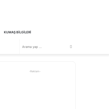
KUMAŞ BILGILERI
Arama
yap
-Reklam-
...