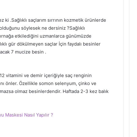
ez ki .Sağlıklı saçlarım sırrının kozmetik ürünlerde
 olduğunu söylesek ne dersiniz ?Sağlıklı
ırnağa etkilediğini uzmanlarca günümüzde
lıklı gür dökülmeyen saçlar İçin faydalı besinler
tacak 7 mucize besin .
B12 vitamini ve demir içeriğiyle saç renginin
nı önler. Özellikle somon selenyum, çinko ve
olmazsa olmaz besinlerdendir. Haftada 2-3 kez balık
u Maskesi Nasıl Yapılır ?