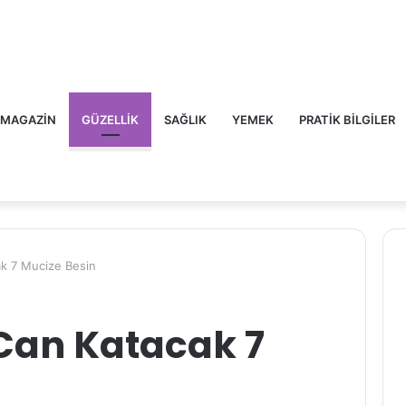
MAGAZIN
GÜZELLIK
SAĞLIK
YEMEK
PRATIK BILGILER
ak 7 Mucize Besin
Can Katacak 7