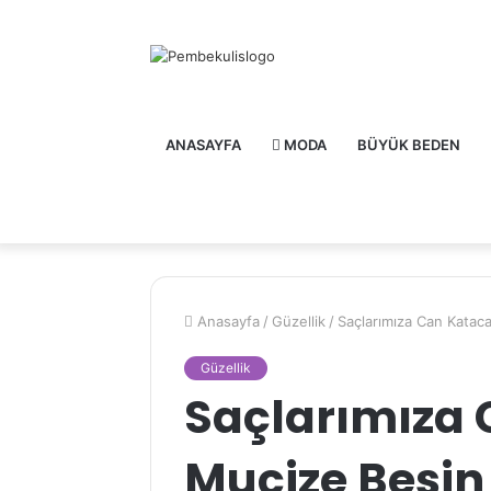
ANASAYFA
MODA
BÜYÜK BEDEN
Anasayfa
/
Güzellik
/
Saçlarımıza Can Katac
Güzellik
Saçlarımıza 
Mucize Besin