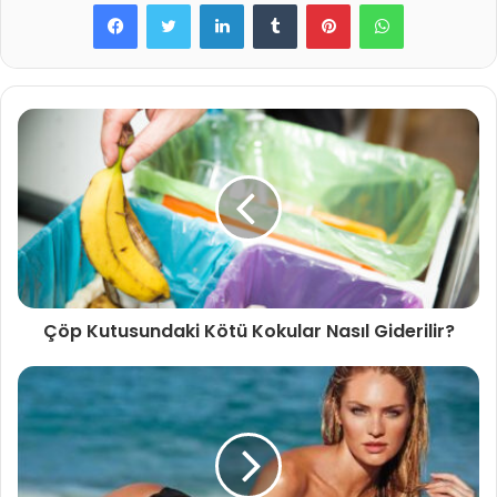
LinkedIn
Tumblr
Pinterest
WhatsApp
Çöp Kutusundaki Kötü Kokular Nasıl Giderilir?