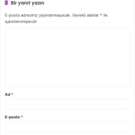
Bir yanıt yazın
E-posta adresiniz yayınlanmayacak.
Gerekli alanlar
*
ile
işaretlenmişlerdir
Y
o
r
u
m
*
Ad
*
E-posta
*