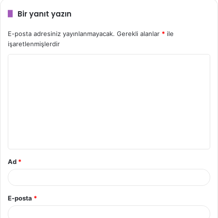
Bir yanıt yazın
E-posta adresiniz yayınlanmayacak.
Gerekli alanlar
*
ile
işaretlenmişlerdir
Y
o
r
u
m
*
Ad
*
E-posta
*