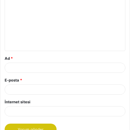
o
r
u
m
*
Ad
*
E-posta
*
İnternet sitesi